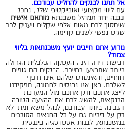
והנכונה ביותר עבורכם, לנהל משא ומתן לא
רק על ריביות גם על כל התנאים הסובבים
במשכנתא, לבנות אסטרטגיה פיננסית
שמתחשבת בשינויי השוק ובשינויים עתידיים
בהתפתחות האישית והמשפחתית המותאמת
לכם.
מה השרות כולל?
- לקבלת משכנתא חדשה:
*ניתוח פרופיל פיננסי אישי ומשפחתי.
*בדיקת התכנות ראשונית לעסקת הרכישה
ולקבלת משכנתא.
*בדיקת יכולת החזר מול הכנסות
והוצאות והגדרת תקציב רכישה.
*הגשת בקשה לאישור עקרוני למספר
בנקים לטובת השוואה והשגת הצעה הטובה
והמתאימה ביותר עבורכם.
*בניית תמהיל מותאם אישית, שילוב
מסלולים חכם הממזער סיכונים ומקסם
חיסכון על צורכי הלקוחות.
*פניה לקבלת הצעות ממספר בנקים, וניהול
מו"מ מקצועי להשגת התנאים הטובים
ביותר.
*טיפול בביורוקרטיה מול הבנקים, וכן ליווי