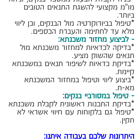
*אתם תדעו בדיוק על מה אתם חותמים.
(מתוך בליל המסמכים הרבים שהבנקים
מחתימים אתכם ללא הבנה מספקת)
*חסכון עבורכם בזמן יקר.
*אנחנו רצים בין הבנקים ומטפלים בניירת
במקומכם.
*אובייקטיביות מלאה בייצוגכם ועבורכם.
*אנחנו עובדים בשבילכם, לא בשביל הבנק
עד להשגת המטרה.
זה הזמן לקחת שליטה על העתיד הכלכלי
שלכם.
אל תצאו לדרך בלי הגנה מקצועית של יועץ
משכנתאות בדיוק כפי שלא תצאו לעסקת
נדל"ן ללא עו"ד.
רוצים להוציא לפועל את חלומכם לדירה
משלכם עם בסיס של אחריות וביטחון כלכלי
איתן.
השאירו פרטים לשיחת ייעוץ ראשונית (ללא
התחייבות)