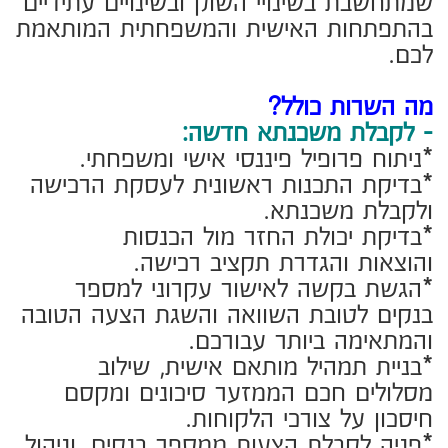
מלא עד לחתימה והעברת הכספים.
- לביצוע מחזור משכנתא:
*בדיקה לכדאיות למחזור משכנתא מול
תנאים שהשוק מציע.
*בדיקת כדאיות לשיפור תנאים במשכנתא
קיימת.
*ביצוע ליווי וטיפול במחזור המשכנתא
מא-ת.
- טיפול במסורביי בנקים:
*בדיקת התכנות ראשונית לקבלת משכנתא
*טיפול גם בלקוחות עם חיווי אשראי לא
תקין.
היתרונות שלכם בעבודה איתנו:
*אנו בעלי ניסיון בשיווק, מכירות ותיווך דירות
ולכן נדע בדיוק לתת לכם את המענה בייעוץ
המדויק והנכון לכם בכל ההיבטים הנדל"נים
והפיננסים על מנת לבצע את תהליך
הרכישה בצורה קלה וחלקה ובעיקר לחסוך
בהוצאות מיותרות סביב ביצוע עסקת רכישת
הדירה שלכם.
*חיסכון כספי מוכח.
*תכנון החזר חודשי המותאם ללקוחות.
*ביטחון ושקט נפשי שעשיתם את הצעד
הנכון.