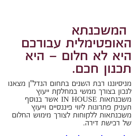
היא לא חלום – היא
תכנון חכם.
מניסיוננו רבת השנים בתחום הנדל"ן מצאנו
לנכון בצורך ממשי במחלקת ייעוץ
משכנתאות IN HOUSE אשר בנוסף
תעניק פתרונות ליווי פיננסיים וייעוץ
משכנתאות ללקוחות לצורך מימוש החלום
של רכישת דירה.
אל תתנו לבנקים להחליט עבורכם.
עם ליווי מקצועי ואובייקטיבי שלנו, נתכנן
ונבנה יחד תמהיל משכנתא
מותאם אישית
שיחסוך לכם מאות אלפי שקלים ויעניק לכם
שקט נפשי לשנים קדימה.
מדוע אתם חייבים יועץ משכנתאות בליווי
צמוד?
רכישת דירה הינה העסקה הכלכלית הגדולה
ביותר שתבצעו בחייכם. הבנקים הם גופים
רווחיים, והאינטרס שלהם אינו חופף
לשלכם. כאן אנו נכנסים לתמונה, תפקידנו
לייצג אתכם ורק אתכם מול המערכת
הבנקאית, להשיג לכם את ההצעה הטובה